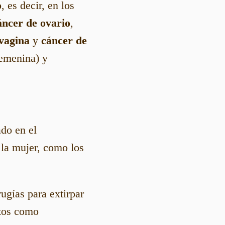
o
, es decir, en los
áncer de ovario
,
vagina
y
cáncer de
femenina) y
ado en el
 la mujer, como los
rugías para extirpar
ntos como