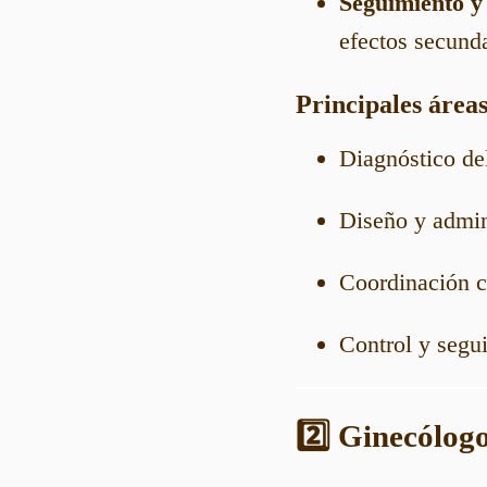
Seguimiento y
efectos secunda
Principales área
Diagnóstico de
Diseño y admin
Coordinación co
Control y segui
2️⃣ Ginecólog