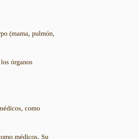
uerpo (mama, pulmón,
 los órganos
.
 médicos, como
 como médicos. Su