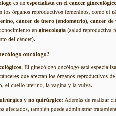
ólogo
es un
especialista en el cáncer ginecológic
an los órganos reproductivos femeninos, como el
c
terino
,
cáncer de útero (endometrio)
,
cáncer de 
 conocimiento en
ginecología
(salud reproductiva 
nto del cáncer).
necólogo oncólogo?
cológicos
: El ginecólogo oncólogo está especializ
cánceres que afectan los órganos reproductivos de
o, el cuello uterino, la vagina y la vulva.
uirúrgico y no quirúrgico
: Además de realizar ci
dos afectados, también puede administrar tratamie