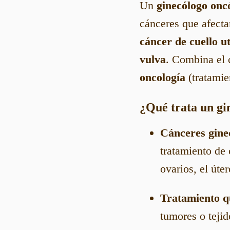
Un
ginecólogo onc
cánceres que afect
cáncer de cuello u
vulva
. Combina el
oncología
(tratamie
¿Qué trata un gi
Cánceres gine
tratamiento de 
ovarios, el úter
Tratamiento q
tumores o teji