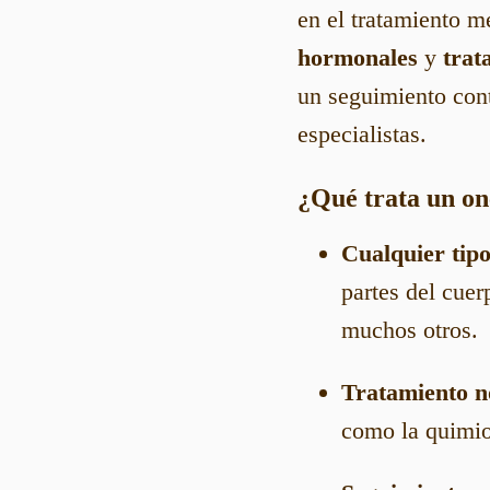
en el tratamiento m
hormonales
y
trat
un seguimiento cont
especialistas.
¿Qué trata un o
Cualquier tip
partes del cue
muchos otros.
Tratamiento n
como la quimiot