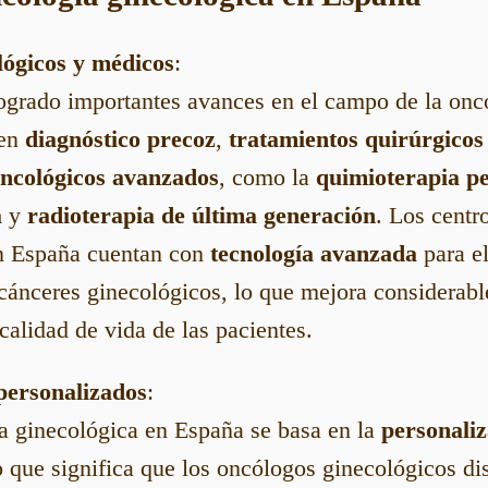
lógicos y médicos
:
ogrado importantes avances en el campo de la onco
 en
diagnóstico precoz
,
tratamientos quirúrgicos
oncológicos avanzados
, como la
quimioterapia p
a
y
radioterapia de última generación
. Los centr
n España cuentan con
tecnología avanzada
para el
 cánceres ginecológicos, lo que mejora considerab
 calidad de vida de las pacientes.
personalizados
:
a ginecológica en España se basa en la
personaliz
lo que significa que los oncólogos ginecológicos d