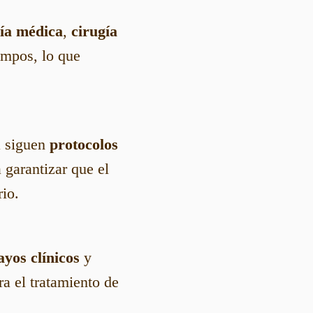
ía médica
,
cirugía
ampos, lo que
a siguen
protocolos
 garantizar que el
rio.
ayos clínicos
y
a el tratamiento de