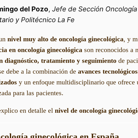
mingo del Pozo
,
Jefe de Sección Oncología
tario y Politécnico La Fe
 un
nivel muy alto de oncología ginecológica
, y 
cia en oncología ginecológica
son reconocidos a n
n diagnóstico, tratamiento y seguimiento
de paci
 se debe a la combinación de
avances tecnológicos
izados
y un enfoque multidisciplinario que ofrece 
zada para las pacientes.
explico en detalle el
nivel de oncología ginecológ
ncología ginecológica en España