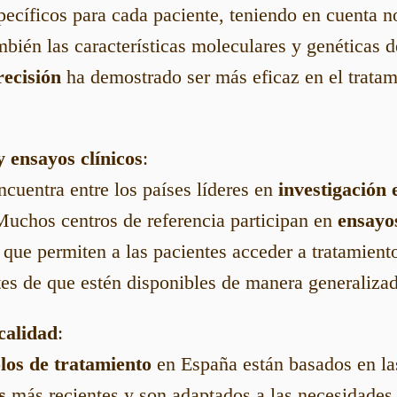
pecíficos para cada paciente, teniendo en cuenta no
mbién las características moleculares y genéticas d
recisión
ha demostrado ser más eficaz en el tratam
y ensayos clínicos
:
cuentra entre los países líderes en
investigación 
Muchos centros de referencia participan en
ensayos
 que permiten a las pacientes acceder a tratamien
tes de que estén disponibles de manera generalizad
calidad
:
los de tratamiento
en España están basados en l
s
más recientes y son adaptados a las necesidades 