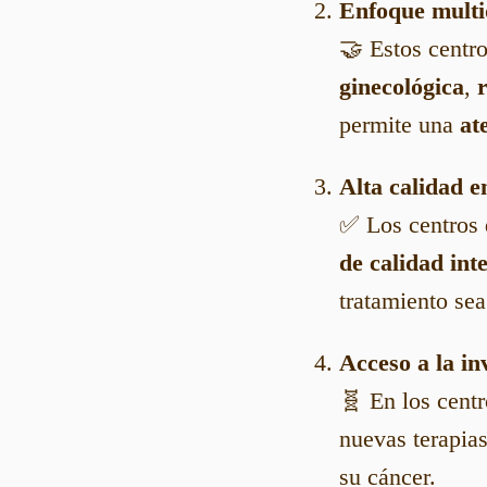
Enfoque multid
🤝 Estos centr
ginecológica
,
permite una
at
Alta calidad e
✅ Los centros 
de calidad int
tratamiento sea
Acceso a la in
🧬 En los centr
nuevas terapia
su cáncer.