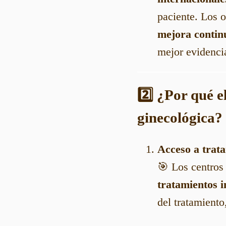
paciente. Los 
mejora contin
mejor evidencia
2️⃣
¿Por qué el
ginecológica?
Acceso a trat
🎯 Los centros
tratamientos 
del tratamient