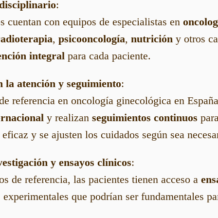
isciplinario
:
os cuentan con equipos de especialistas en
oncolog
radioterapia
,
psicooncología
,
nutrición
y otros c
ención integral
para cada paciente.
n la atención y seguimiento
:
de referencia en oncología ginecológica en Españ
ernacional
y realizan
seguimientos continuos
para
 eficaz y se ajusten los cuidados según sea necesa
vestigación y ensayos clínicos
:
os de referencia, las pacientes tienen acceso a
ens
s experimentales que podrían ser fundamentales par