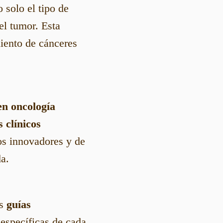
 solo el tipo de
el tumor. Esta
iento de cánceres
en oncología
 clínicos
tos innovadores y de
a.
as
guías
específicas de cada