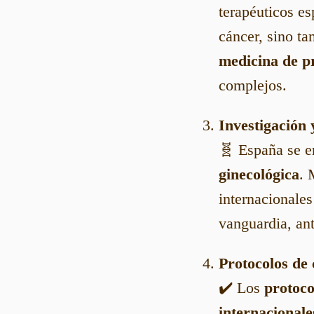
terapéuticos es
cáncer, sino ta
medicina de p
complejos.
Investigación 
🧬 España se en
ginecológica
. 
internacionales
vanguardia, an
Protocolos de 
✔️ Los
protoco
internacionale