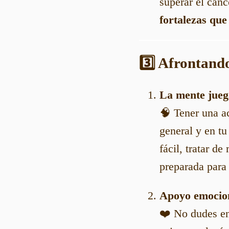
superar el cánc
fortalezas que
3️⃣ Afrontand
La mente jueg
🧠 Tener una ac
general y en tu
fácil, tratar d
preparada para
Apoyo emocion
❤️ No dudes en