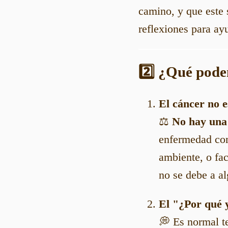
camino, y que este
reflexiones para ay
2️⃣ ¿Qué pode
El cáncer no e
⚖️
No hay una 
enfermedad com
ambiente, o fa
no se debe a a
El "¿Por qué y
💭 Es normal te