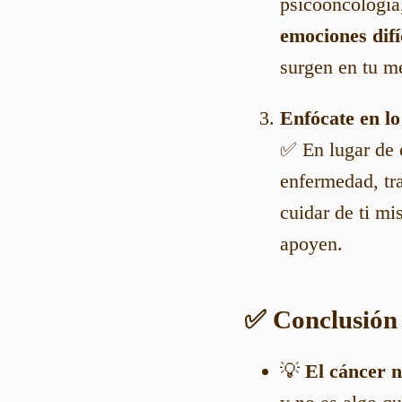
psicooncología
emociones difí
surgen en tu m
Enfócate en lo
✅ En lugar de e
enfermedad, tra
cuidar de ti mi
apoyen.
✅ Conclusión
💡
El cáncer n