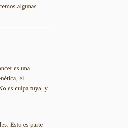
ecemos algunas
áncer es una
ética, el
o es culpa tuya, y
es. Esto es parte