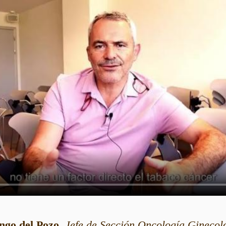
ngo del Pozo
,
Jefe de Sección Oncología Ginecoló