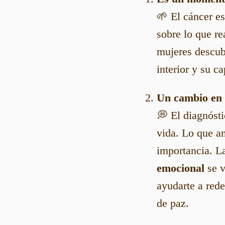
🌱 El cáncer e
sobre lo que r
mujeres descub
interior y su c
Un cambio en 
💭 El diagnóst
vida. Lo que a
importancia. L
emocional
se v
ayudarte a rede
de paz.