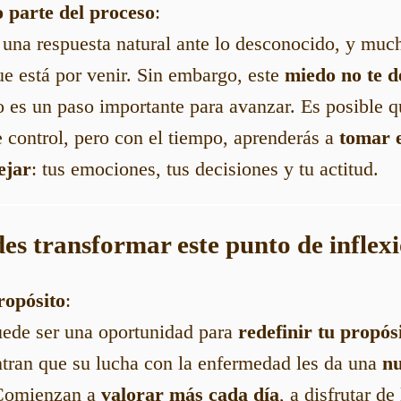
 parte del proceso
:
 una respuesta natural ante lo desconocido, y muc
ue está por venir. Sin embargo, este
miedo no te d
o es un paso importante para avanzar. Es posible qu
e control, pero con el tiempo, aprenderás a
tomar e
ejar
: tus emociones, tus decisiones y tu actitud.
es transformar este punto de inflex
ropósito
:
uede ser una oportunidad para
redefinir tu propós
tran que su lucha con la enfermedad les da una
nu
 Comienzan a
valorar más cada día
, a disfrutar d