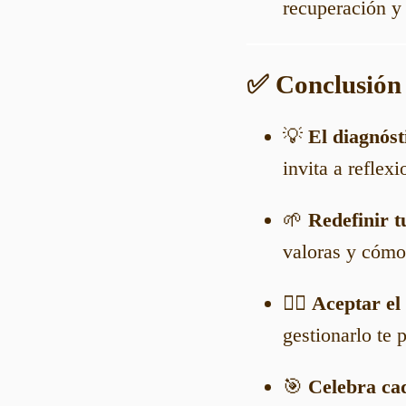
recuperación y
✅ Conclusión
💡
El diagnós
invita a reflex
🌱
Redefinir t
valoras y cómo 
🧘‍♀️
Aceptar el
gestionarlo te 
🎯
Celebra cad