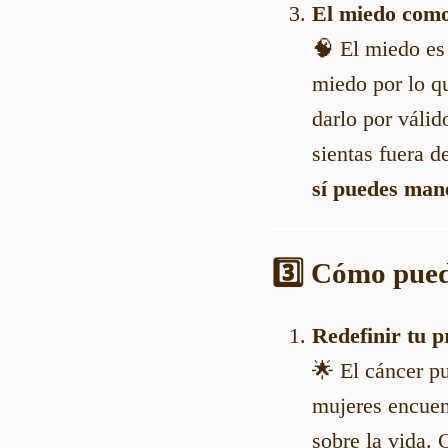
El miedo como
🧠 El miedo es
miedo por lo q
darlo por válid
sientas fuera d
sí puedes man
3️⃣ Cómo pued
Redefinir tu p
🌟 El cáncer p
mujeres encuen
sobre la vida.