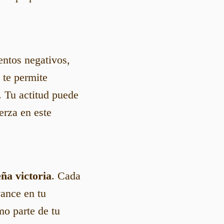
entos negativos,
te permite
. Tu actitud puede
erza en este
ña victoria
. Cada
vance en tu
o parte de tu