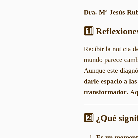
Dra. Mª Jesús Rub
1️⃣ Reflexione
Recibir la noticia 
mundo parece cambia
Aunque este diagnós
darle espacio a la
transformador
. Aq
2️⃣ ¿Qué signi
Es un momento