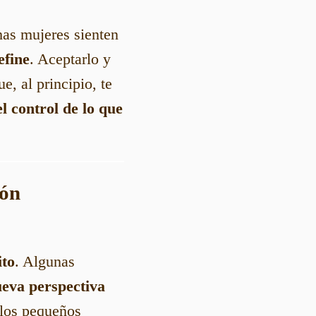
has mujeres sienten
efine
. Aceptarlo y
e, al principio, te
l control de lo que
ión
ito
. Algunas
eva perspectiva
e los pequeños