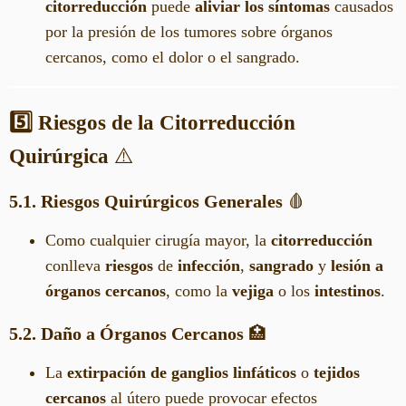
citorreducción
puede
aliviar los síntomas
causados
por la presión de los tumores sobre órganos
cercanos, como el dolor o el sangrado.
5️⃣ Riesgos de la Citorreducción
Quirúrgica
⚠️
5.1. Riesgos Quirúrgicos Generales
🩸
Como cualquier cirugía mayor, la
citorreducción
conlleva
riesgos
de
infección
,
sangrado
y
lesión a
órganos cercanos
, como la
vejiga
o los
intestinos
.
5.2. Daño a Órganos Cercanos
🏥
La
extirpación de ganglios linfáticos
o
tejidos
cercanos
al útero puede provocar efectos