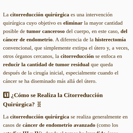
La
citorreducción quirúrgica
es una intervención
quirúrgica cuyo objetivo es
eliminar
la mayor cantidad
posible de
tumor canceroso
del cuerpo, en este caso,
del
cáncer de endometrio
. A diferencia de la
histerectomía
convencional, que simplemente extirpa el útero y, a veces,
otros órganos cercanos, la
citorreducción
se enfoca en
reducir la cantidad de tumor residual
que queda
después de la cirugía inicial, especialmente cuando el
cáncer se ha diseminado más allá del útero.
1️⃣ ¿Cómo se Realiza la Citorreducción
Quirúrgica?
🧬
La
citorreducción quirúrgica
se realiza generalmente en
casos de
cáncer de endometrio avanzado
(como los