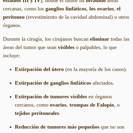
estadios III y IV
), donde el tumor ha
invadido
áreas
cercanas, como los
ganglios linfáticos
,
los ovarios
,
el
peritoneo
(revestimiento de la cavidad abdominal) u otros
órganos.
Durante la cirugía, los cirujanos buscan
eliminar
todas las
áreas del tumor que sean
visibles
o palpables, lo que
incluye:
Extirpación del útero
(en la mayoría de los casos).
Extirpación de ganglios linfáticos
afectados.
Extirpación de tumores visibles
en órganos
cercanos, como
ovarios
,
trompas de Falopio
, o
tejidos peritoneales
.
Reducción de tumores más pequeños
que no son