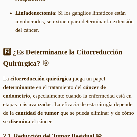
Linfadenectomía
: Si los ganglios linfáticos están
involucrados, se extraen para determinar la extensión
del cáncer.
2️⃣ ¿Es Determinante la Citorreducción
Quirúrgica?
🎯
La
citorreducción quirúrgica
juega un papel
determinante
en el tratamiento del
cáncer de
endometrio
, especialmente cuando la enfermedad está en
etapas más avanzadas. La eficacia de esta cirugía depende
de la
cantidad de tumor
que se pueda eliminar y de cómo
se
disemina
el cáncer.
2.1. Reducción del Tumor Residual
🧩