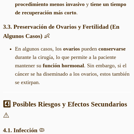
procedimiento menos invasivo
y
tiene un tiempo
de recuperación más corto
.
3.3. Preservación de Ovarios y Fertilidad (En
Algunos Casos)
👶
En algunos casos, los
ovarios
pueden
conservarse
durante la cirugía, lo que permite a la paciente
mantener su
función hormonal
. Sin embargo, si el
cáncer se ha diseminado a los ovarios, estos también
se extirpan.
4️⃣ Posibles Riesgos y Efectos Secundarios
⚠️
4.1. Infección
🦠