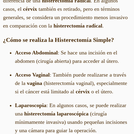
diferencia de una
histerectomía radical
. En algunos
casos, el
cérvix
también es retirado, pero en términos
generales, se considera un procedimiento menos invasivo
en comparación con la
histerectomía radical
.
¿Cómo se realiza la Histerectomía Simple?
Acceso Abdominal
: Se hace una incisión en el
abdomen (cirugía abierta) para acceder al útero.
Acceso Vaginal
: También puede realizarse a través
de la
vagina
(histerectomía vaginal), especialmente
si el cáncer está limitado al
cérvix
o el útero.
Laparoscopia
: En algunos casos, se puede realizar
una
histerectomía laparoscópica
(cirugía
mínimamente invasiva) usando pequeñas incisiones
y una cámara para guiar la operación.