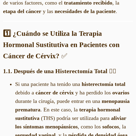
de varios factores, como el
tratamiento recibido
, la
etapa del cáncer
y las
necesidades de la paciente
.
1️⃣ ¿Cuándo se Utiliza la Terapia
Hormonal Sustitutiva en Pacientes con
Cáncer de Cérvix?
✅
1.1. Después de una Histerectomía Total
👩‍⚕️
Si una paciente ha tenido una
histerectomía total
debido a
cáncer de cérvix
y ha perdido los
ovarios
durante la cirugía, puede entrar en una
menopausia
prematura
. En este caso, la
terapia hormonal
sustitutiva
(THS) podría ser utilizada para
aliviar
los síntomas menopáusicos
, como los
sofocos
, la
sequedad vaginal
, y la
pérdida de densidad ósea
.