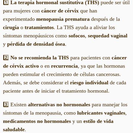
1️⃣
La terapia hormonal sustitutiva (THS)
puede ser útil
para mujeres con
cáncer de cérvix
que han
experimentado
menopausia prematura
después de la
cirugía
o
tratamientos
. La THS ayuda a aliviar los
síntomas menopáusicos como
sofocos
,
sequedad vaginal
y
pérdida de densidad ósea
.
2️⃣
No se recomienda la THS
para pacientes con
cáncer
de cérvix activo
o en
recurrencia
, ya que las hormonas
pueden estimular el crecimiento de células cancerosas.
Además, se debe considerar el
riesgo individual
de cada
paciente antes de iniciar el tratamiento hormonal.
3️⃣ Existen
alternativas no hormonales
para manejar los
síntomas de la menopausia, como
lubricantes vaginales
,
medicamentos no hormonales
y un
estilo de vida
saludable
.