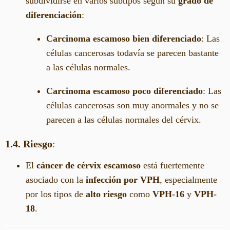
subdividirse en varios subtipos según su
grado de
diferenciación
:
Carcinoma escamoso bien diferenciado
: Las
células cancerosas todavía se parecen bastante
a las células normales.
Carcinoma escamoso poco diferenciado
: Las
células cancerosas son muy anormales y no se
parecen a las células normales del cérvix.
1.4. Riesgo
:
El
cáncer de cérvix escamoso
está fuertemente
asociado con la
infección por VPH
, especialmente
por los tipos de
alto riesgo
como
VPH-16
y
VPH-
18
.