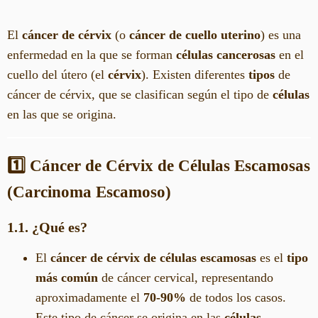
El
cáncer de cérvix
(o
cáncer de cuello uterino
) es una
enfermedad en la que se forman
células cancerosas
en el
cuello del útero (el
cérvix
). Existen diferentes
tipos
de
cáncer de cérvix, que se clasifican según el tipo de
células
en las que se origina.
1️⃣ Cáncer de Cérvix de Células Escamosas
(Carcinoma Escamoso)
1.1. ¿Qué es?
El
cáncer de cérvix de células escamosas
es el
tipo
más común
de cáncer cervical, representando
aproximadamente el
70-90%
de todos los casos.
Este tipo de cáncer se origina en las
células