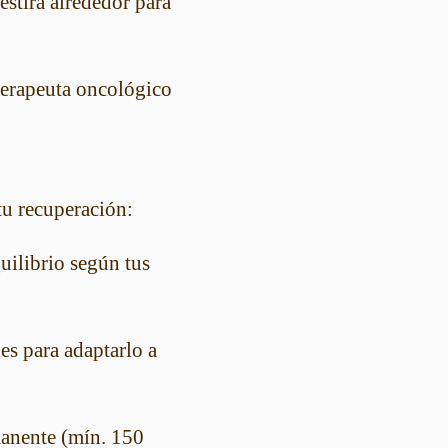
estira alrededor para
terapeuta oncológico
tu recuperación:
uilibrio según tus
es para adaptarlo a
manente (mín. 150