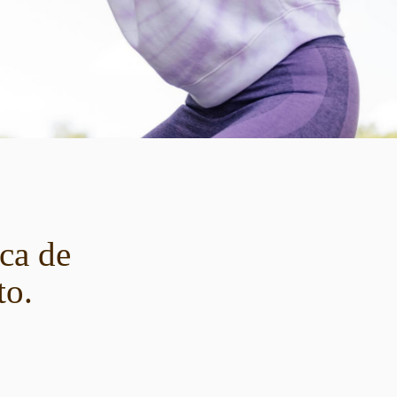
ica de
to.