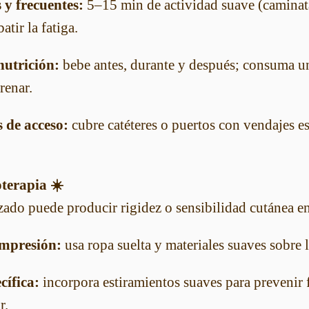
 y frecuentes:
5–15 min de actividad suave (caminata
atir la fatiga.
nutrición:
bebe antes, durante y después; consuma un
renar.
s de acceso:
cubre catéteres o puertos con vendajes est
terapia ☀️
zado puede producir rigidez o sensibilidad cutánea en
ompresión:
usa ropa suelta y materiales suaves sobre la
cífica:
incorpora estiramientos suaves para prevenir 
r.