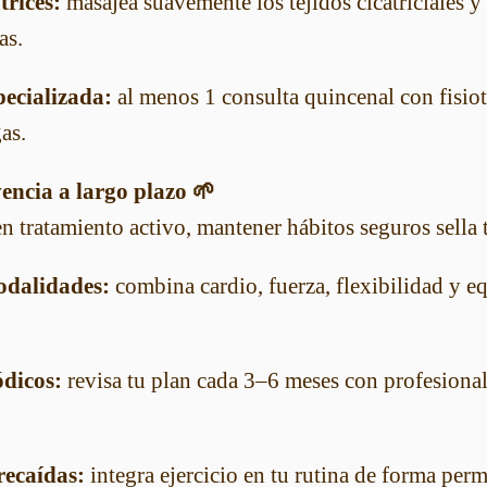
trices:
masajea suavemente los tejidos cicatriciales y 
as.
pecializada:
al menos 1 consulta quincenal con fisio
as.
encia a largo plazo 🌱
n tratamiento activo, mantener hábitos seguros sella 
odalidades:
combina cardio, fuerza, flexibilidad y eq
dicos:
revisa tu plan cada 3–6 meses con profesional
recaídas:
integra ejercicio en tu rutina de forma per