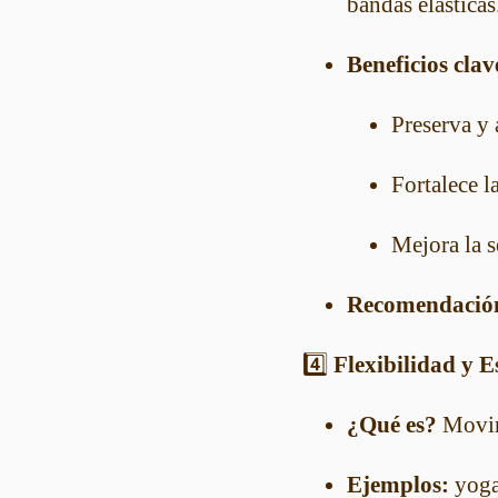
bandas elásticas
Beneficios clav
Preserva y
Fortalece l
Mejora la s
Recomendació
4️⃣
Flexibilidad y Es
¿Qué es?
Movimi
Ejemplos:
yoga 