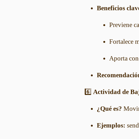
Beneficios clav
Previene ca
Fortalece m
Aporta con
Recomendació
6️⃣
Actividad de Baj
¿Qué es?
Movimi
Ejemplos:
sende