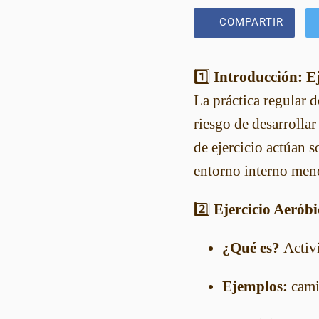
COMPARTIR
1️⃣
Introducción: Ej
La práctica regular d
riesgo de desarrolla
de ejercicio actúan 
entorno interno meno
2️⃣
Ejercicio Aeróbico
¿Qué es?
Activi
Ejemplos:
camin