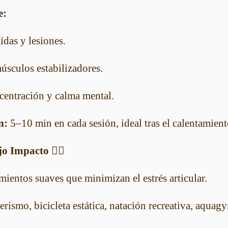
e:
ídas y lesiones.
úsculos estabilizadores.
centración y calma mental.
n:
5–10 min en cada sesión, ideal tras el calentamient
o Impacto 🚶‍♀️
entos suaves que minimizan el estrés articular.
rismo, bicicleta estática, natación recreativa, aquag