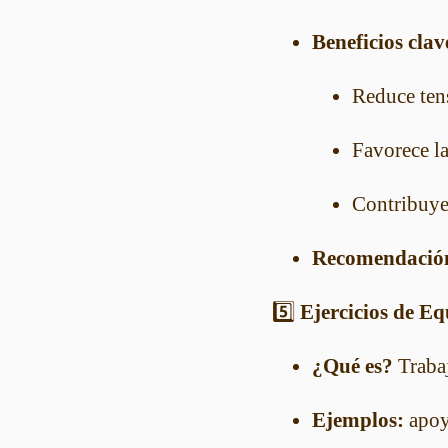
Beneficios clav
Reduce tens
Favorece la
Contribuye 
Recomendació
5️⃣
Ejercicios de Equi
¿Qué es?
Trabaj
Ejemplos:
apoyo